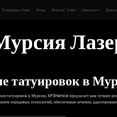
Татуировка Эльче
Лазер
Пирсинг Эльче
Связаться с
Пригла
Мурсия Лазе
ие татуировок в Му
ия татуировок в Мурсии, XP3rience предлагает вам лучшее реш
анием передовых технологий, обеспечивая лечение, адаптирован