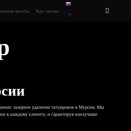
Skip

шенные артисты
Курс татуажа
to
content
р
рсии
ение: лазерное удаление татуировок в Мурсии. Мы
ное к каждому клиенту, и гарантируя наилучшие