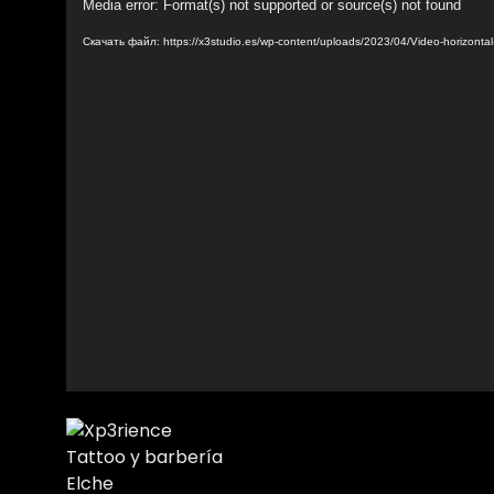
Видеоплеер
Media error: Format(s) not supported or source(s) not found
Скачать файл: https://x3studio.es/wp-content/uploads/2023/04/Video-horizont