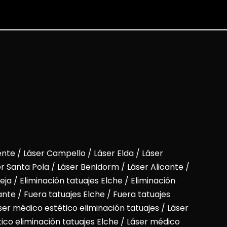
ente
/
Láser Campello
/
Láser Elda
/
Láser
r Santa Pola
/
Láser Benidorm
/
Láser Alicante
/
eja / Eliminación tatuajes Elche / Eliminación
ante / Fuera tatuajes Elche / Fuera tatuajes
ser médico estético eliminación tatuajes / Láser
ico eliminación tatuajes Elche / Láser médico