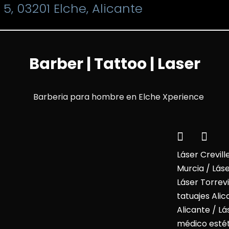
5, 03201 Elche, Alicante
Barber | Tattoo | Laser
Láser Crevill
Murcia
/
Láse
Láser Torrevi
tatuajes Alic
Alicante / Lá
médico estét