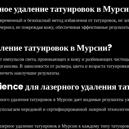
ное удаление татуировок в Мурс
овременный и безопасный метод избавления от татуировок, не 
чернил, не повреждая кожу, обеспечивая эффективные результат
аление татуировок в Мурсии?
чет импульсов света, проникающих в кожу и разбивающих части
анизма. В зависимости от размера, цвета и возраста татуировк
печить наилучшие результаты.
ence для лазерного удаления та
ного удаления татуировок в Мурсии дает видимые результаты уж
полагаем передовой и сертифицированной лазерной технологией
зерное удаление татуировок в Мурсии к каждому типу татуиров