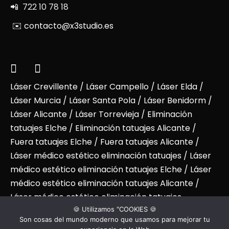
📲 722 10 78 18
✉️ contacto@x3studio.es
Láser Crevillente
/
Láser Campello
/
Láser Elda
/
Láser Murcia
/
Láser Santa Pola
/
Láser Benidorm
/
Láser Alicante
/ Láser Torrevieja / Eliminación
tatuajes Elche / Eliminación tatuajes Alicante /
Fuera tatuajes Elche / Fuera tatuajes Alicante /
Láser médico estético eliminación tatuajes / Láser
médico estético eliminación tatuajes Elche / Láser
médico estético eliminación tatuajes Alicante /
Láser médico estético eliminación tatuajes
🍪 Utilizamos "COOKIES 🍪
Benidorm / Laser medical aesthetic tattoo removal
Son cosas del mundo moderno que usamos para mejorar tu
Benidorm