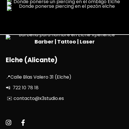
Barber | Tattoo | Laser
Elche (Alicante)
📍Calle Blas Valero 31 (Elche)
📲 722 10 78 18
✉️ contacto@x3studio.es