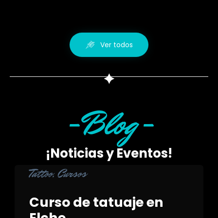
Ver todos
-Blog-
¡Noticias y Eventos!
Category
Tattoo
,
Cursos
Curso de tatuaje en
Elche